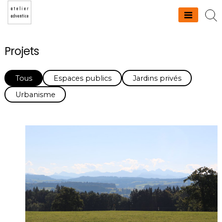
Skip
to
Atelier adventice
content
Projets
Tous
Espaces publics
Jardins privés
Urbanisme