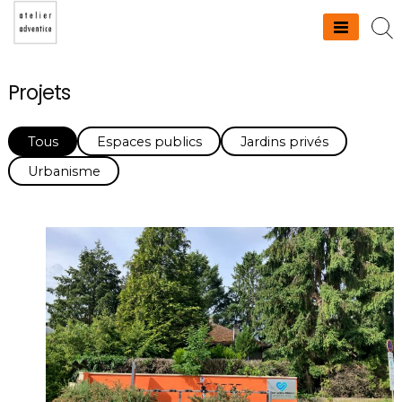
Skip
to
Atelier adventice
content
Projets
Tous
Espaces publics
Jardins privés
Urbanisme