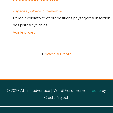
Espaces publics
, 
Urbanisme
Etude exploratoire et propositions paysagères, insertion
des pistes cyclables
Voir le projet →
1
2
Page suivante
© 2026 Atelier adventice
|
WordPress Theme:
Freddo
by
CrestaProject.